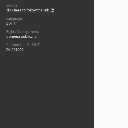
Source:
click here to follow the link
Language:
pol
;
fr
Rights Management:
domena publiczna
Call number DL WUT:
DL.001009