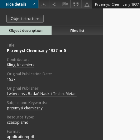
Hide details
Przemysł Chemiczny 1937 
Object structure
Object description
Files list
Title:
Przemysł Chemiczny 1937 nr 5
Contributor:
Kling, Kazimierz
Original Publication Date:
1937
Original Publisher:
Lwów : Inst. Badań Nauk. i Techn. Metan
Subject and Keywords:
przemysł chemiczny
Resource Type:
czasopismo
Format:
application/pdf