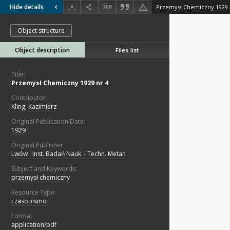
Hide details
Przemysł Chemiczny 1929 
Object structure
Object description
Files list
Title:
Przemysł Chemiczny 1929 nr 4
Contributor:
Kling, Kazimierz
Original Publication Date:
1929
Original Publisher:
Lwów : Inst. Badań Nauk. i Techn. Metan
Subject and Keywords:
przemysł chemiczny
Resource Type:
czasopismo
Format:
application/pdf