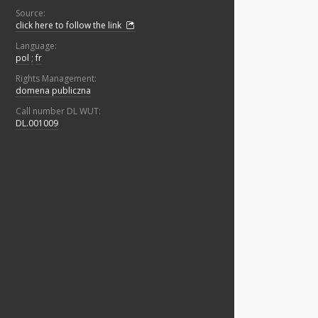
Source:
click here to follow the link
Language:
pol
;
fr
Rights Management:
domena publiczna
Call number DL WUT:
DL.001009