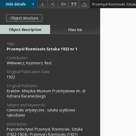
Hide details
Przemysł Rzemiosło Sztuka
Object structure
Object description
Files list
Title:
Przemysł Rzemiosło Sztuka 1922 nr 1
Contributor:
Witkiewicz, Kazimierz. Red.
Original Publication Date:
1922
Original Publisher:
Kraków : Miejskie Muzeum Przemysłowe im. dr
Adriana Baranieckiego
Subject and Keywords:
rzemiosło artystyczne
;
sztuka użytkowa
;
rękodzieło
Description:
Poprzedni tytuł: Przemysł, Rzemiosło, Sztuka
(1922-1924) ; Przemysł i Rzemiosło (1921)