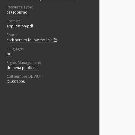
Resource Type:
czasopismo
Format:
application/pdf
Source:
click here to follow the link
Language:
pol
Rights Management:
domena publiczna
Call number DL WUT:
DL.001008