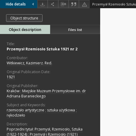
Hide details
Przemysł Rzemiosło Sztuka
Object structure
Object description
Files list
Title:
Przemysł Rzemiosło Sztuka 1921 nr 2
Contributor:
Witkiewicz, Kazimierz. Red.
Original Publication Date:
1921
Original Publisher:
Kraków : Miejskie Muzeum Przemysłowe im. dr
Adriana Baranieckiego
Subject and Keywords:
rzemiosło artystyczne
;
sztuka użytkowa
;
rękodzieło
Description:
Poprzedni tytuł: Przemysł, Rzemiosło, Sztuka
(1922-1924) ; Przemysł i Rzemiosło (1921)