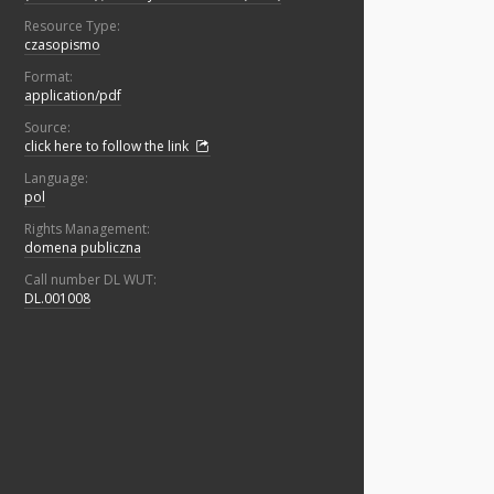
Resource Type:
czasopismo
Format:
application/pdf
Source:
click here to follow the link
Language:
pol
Rights Management:
domena publiczna
Call number DL WUT:
DL.001008