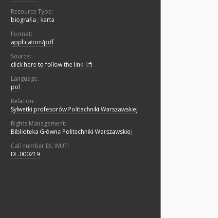
Resource Type:
biografia
;
karta
Format:
application/pdf
Source:
click here to follow the link
Language:
pol
Relation:
Sylwetki profesorów Politechniki Warszawskiej
Rights Management:
Biblioteka Główna Politechniki Warszawskiej
Call number DL WUT:
DL.000219