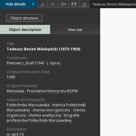
Hide details
Tadeusz Benon Miłobędzki 
Object structure
Object description
Files list
Title:
Tadeusz Benon Miłobędzki (1873-1959)
Contributor:
Piłatowicz, Józef (1947- ). Oprac.
Original Publication Date:
1990
Original Publisher:
Warszawa : Pracownia Historyczna BGPW
Subject and Keywords:
Politechnika Warszawska
;
historia Politechniki
Warszawskiej
;
chemia nieorganiczna
;
chemia
organiczna
;
chemia analityczna
;
biografie
profesorów Politechniki Warszawskiej
Description:
nr serii 73