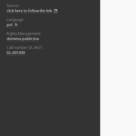
Source:
click here to follow the link
Language:
pol
;
fr
Rights Management:
domena publiczna
Call number DL WUT:
DL.001009