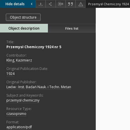
Hide details
Przemysł Chemiczny 1924 
Object structure
Object description
Files list
Title:
Przemysł Chemiczny 1924 nr 5
Contributor:
Kling, Kazimierz
Original Publication Date:
1924
Original Publisher:
Lwów : Inst. Badań Nauk. i Techn. Metan
Subject and Keywords:
przemysł chemiczny
Resource Type:
czasopismo
Format:
application/pdf