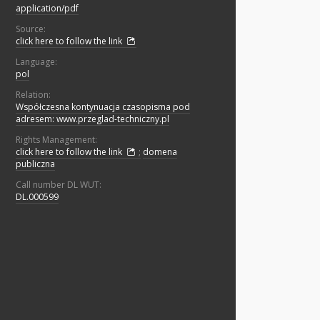
application/pdf
Source:
click here to follow the link
Language:
pol
Relation:
Współczesna kontynuacja czasopisma pod
adresem: www.przeglad-techniczny.pl
Rights Management:
click here to follow the link
;
domena
publiczna
Call number DL WUT:
DL.000599