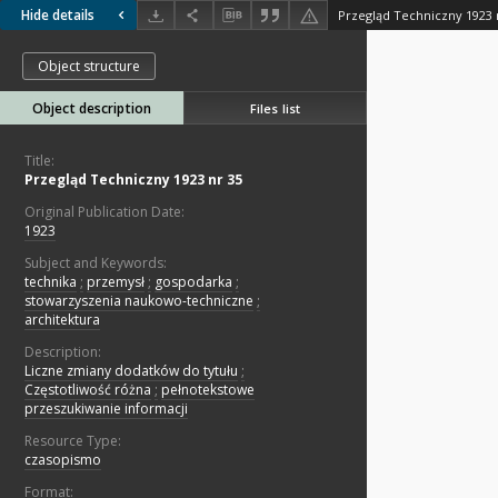
Hide details
Przegląd Techniczny 1923 
Object structure
Object description
Files list
Title:
Przegląd Techniczny 1923 nr 35
Original Publication Date:
1923
Subject and Keywords:
technika
;
przemysł
;
gospodarka
;
stowarzyszenia naukowo-techniczne
;
architektura
Description:
Liczne zmiany dodatków do tytułu
;
Częstotliwość różna
;
pełnotekstowe
przeszukiwanie informacji
Resource Type:
czasopismo
Format: