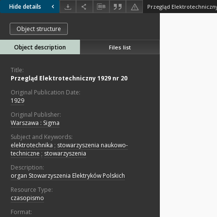
Hide details
Przegląd Elektrotechniczny
Object structure
Object description
Files list
Title:
Przegląd Elektrotechniczny 1929 nr 20
Original Publication Date:
1929
Original Publisher:
Warszawa : Sigma
Subject and Keywords:
elektrotechnika
;
stowarzyszenia naukowo-
techniczne
;
stowarzyszenia
Description:
organ Stowarzyszenia Elektryków Polskich
Resource Type:
czasopismo
Format: