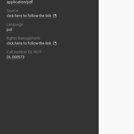
application/pdf
Source:
click here to follow the link
Language:
pol
Rights Management:
click here to follow the link
Call number DL WUT:
DL.000573