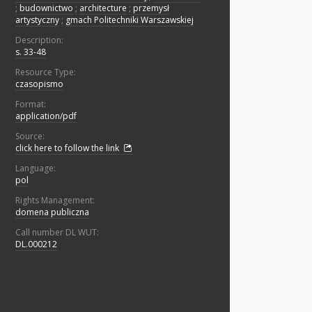
;
budownictwo
;
architecture
;
przemysł
artystyczny
;
gmach Politechniki Warszawskiej
Description:
s. 33-48
Resource Type:
czasopismo
Format:
application/pdf
Source:
click here to follow the link
Language:
pol
Rights Management:
domena publiczna
Call number DL WUT:
DL.000212