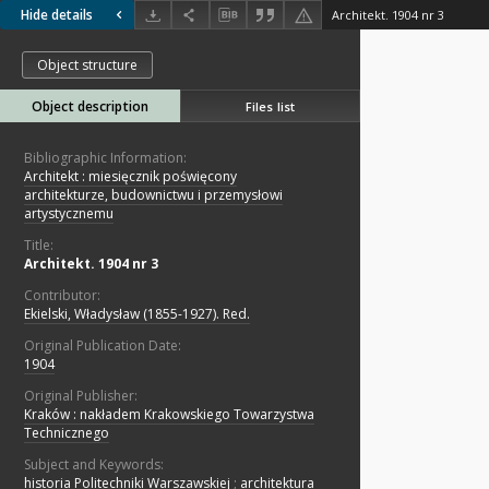
Hide details
Architekt. 1904 nr 3
Object structure
Object description
Files list
Bibliographic Information:
Architekt : miesięcznik poświęcony
architekturze, budownictwu i przemysłowi
artystycznemu
Title:
Architekt. 1904 nr 3
Contributor:
Ekielski, Władysław (1855-1927). Red.
Original Publication Date:
1904
Original Publisher:
Kraków : nakładem Krakowskiego Towarzystwa
Technicznego
Subject and Keywords:
historia Politechniki Warszawskiej
;
architektura