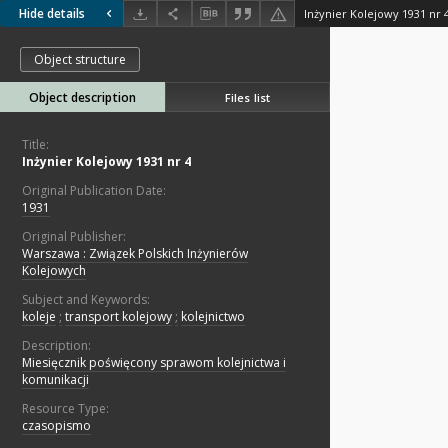
Hide details
Inżynier Kolejowy 1931 nr 
Object structure
Object description
Files list
Title:
Inżynier Kolejowy 1931 nr 4
Original Publication Date:
1931
Original Publisher:
Warszawa : Związek Polskich Inżynierów
Kolejowych
Subject and Keywords:
koleje
;
transport kolejowy
;
kolejnictwo
Description:
Miesięcznik poświęcony sprawom kolejnictwa i
komunikacji
Resource Type:
czasopismo