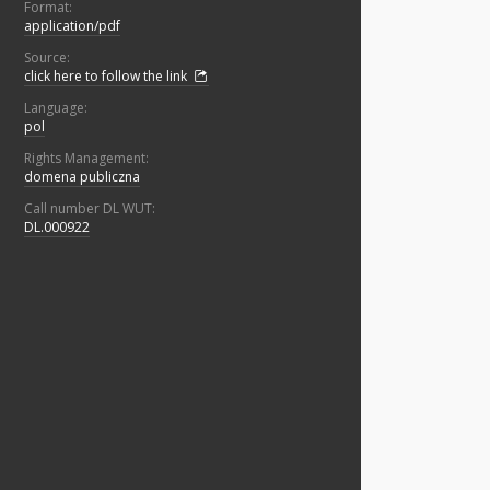
Format:
application/pdf
Source:
click here to follow the link
Language:
pol
Rights Management:
domena publiczna
Call number DL WUT:
DL.000922