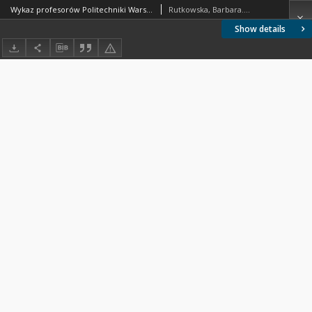
Wykaz profesorów Politechniki Warszawskiej zmarłych w latach 2000-2007
Rutkowska, Barbara. Oprac.
Show details