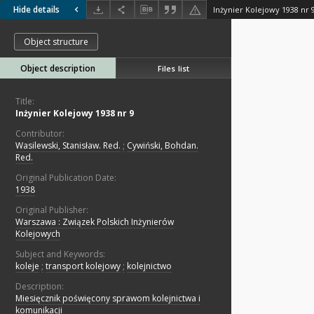
Hide details
Inżynier Kolejowy 1938 nr 
Object structure
Object description
Files list
Title:
Inżynier Kolejowy 1938 nr 9
Contributor:
Wasilewski, Stanisław. Red.
;
Cywiński, Bohdan.
Red.
Original Publication Date:
1938
Original Publisher:
Warszawa : Związek Polskich Inżynierów
Kolejowych
Subject and Keywords:
koleje
;
transport kolejowy
;
kolejnictwo
Description:
Miesięcznik poświęcony sprawom kolejnictwa i
komunikacji