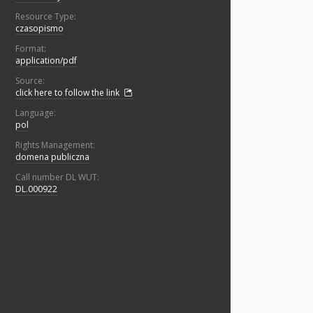
Resource Type:
czasopismo
Format:
application/pdf
Source:
click here to follow the link
Language:
pol
Rights Management:
domena publiczna
Call number DL WUT:
DL.000922