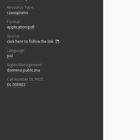
Resource Type:
czasopismo
Format:
application/pdf
Source:
click here to follow the link
Language:
pol
Rights Management:
domena publiczna
Call number DL WUT:
DL.000922