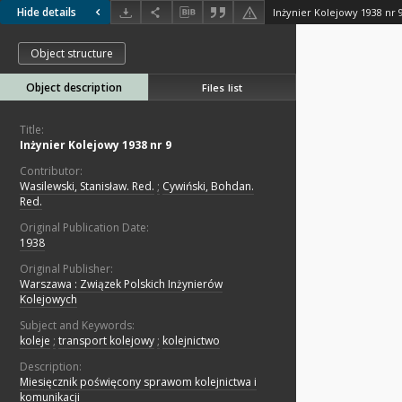
Hide details
Inżynier Kolejowy 1938 nr 
Object structure
Object description
Files list
Title:
Inżynier Kolejowy 1938 nr 9
Contributor:
Wasilewski, Stanisław. Red.
;
Cywiński, Bohdan.
Red.
Original Publication Date:
1938
Original Publisher:
Warszawa : Związek Polskich Inżynierów
Kolejowych
Subject and Keywords:
koleje
;
transport kolejowy
;
kolejnictwo
Description:
Miesięcznik poświęcony sprawom kolejnictwa i
komunikacji