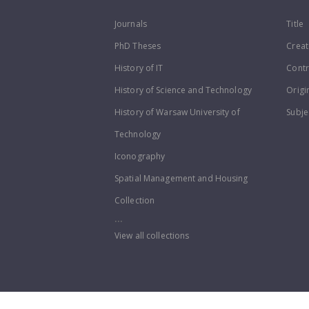
Journals
Title
PhD Theses
Creat
History of IT
Contr
History of Science and Technology
Origi
History of Warsaw University of
Subje
Technology
Iconography
Spatial Management and Housing
Collection
...
View all collections