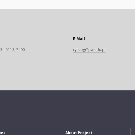
E-Mail
 234-5113, 7400
cyfr.bg@pw.edu.pl
xes
About Project