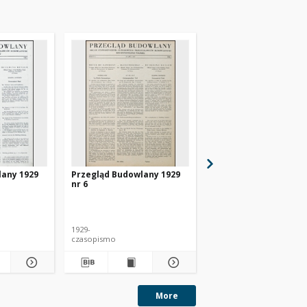
lany 1929
Przegląd Budowlany 1929
Przegląd Budowlany 
nr 6
nr 5
1929-
1929-
czasopismo
czasopismo
More