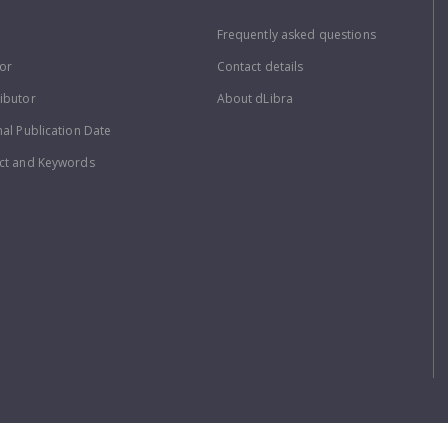
Frequently asked questions
or
Contact details
ibutor
About dLibra
nal Publication Date
ct and Keywords