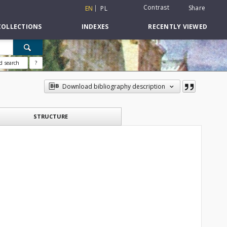
Contrast
Share
EN
PL
COLLECTIONS
INDEXES
RECENTLY VIEWED
d search
?
Download bibliography description
STRUCTURE