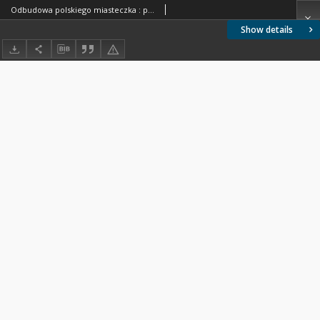
Odbudowa polskiego miasteczka : projekty domów opracowane przez grono architektów polskich
Show details