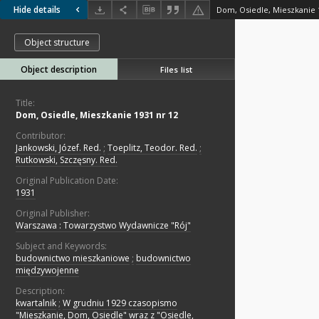
Hide details
Dom, Osiedle, Mieszkanie 
Object structure
Object description
Files list
Title:
Dom, Osiedle, Mieszkanie 1931 nr 12
Contributor:
Jankowski, Józef. Red.
;
Toeplitz, Teodor. Red.
;
Rutkowski, Szczęsny. Red.
Original Publication Date:
1931
Original Publisher:
Warszawa : Towarzystwo Wydawnicze "Rój"
Subject and Keywords:
budownictwo mieszkaniowe
;
budownictwo
międzywojenne
Description:
kwartalnik
;
W grudniu 1929 czasopismo
"Mieszkanie, Dom, Osiedle" wraz z "Osiedle,