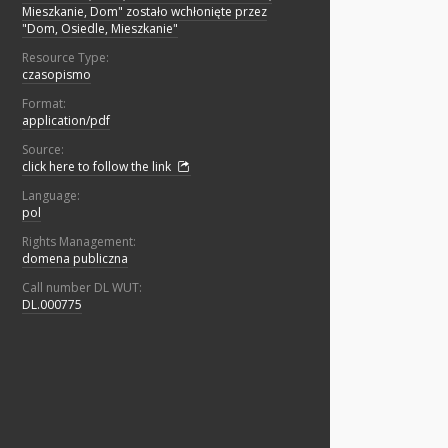
Mieszkanie, Dom" zostało wchłonięte przez
"Dom, Osiedle, Mieszkanie"
Resource Type:
czasopismo
Format:
application/pdf
Source:
click here to follow the link
Language:
pol
Rights Management:
domena publiczna
Call number DL WUT:
DL.000775