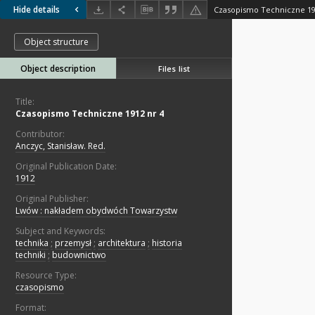
Hide details
Czasopismo Techniczne 19
Object structure
Object description
Files list
Title:
Czasopismo Techniczne 1912 nr 4
Contributor:
Anczyc, Stanisław. Red.
Original Publication Date:
1912
Original Publisher:
Lwów : nakładem obydwóch Towarzystw
Subject and Keywords:
technika
;
przemysł
;
architektura
;
historia
techniki
;
budownictwo
Resource Type:
czasopismo
Format: