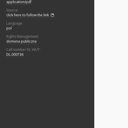
application/pdf
Source:
click here to follow the link
Language:
pol
Rights Management:
domena publiczna
Call number DL WUT:
DL.000736