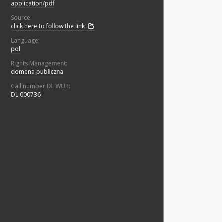
application/pdf
Source:
click here to follow the link
Language:
pol
Rights Management:
domena publiczna
Call number DL WUT:
DL.000736