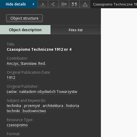
Hide details
Czasopismo Techniczne 19
Object structure
Object description
Files list
Title:
Czasopismo Techniczne 1912 nr 4
Contributor:
Anczyc, Stanisław. Red.
Original Publication Date:
1912
Original Publisher:
Lwów : nakładem obydwóch Towarzystw
Subject and Keywords:
technika
;
przemysł
;
architektura
;
historia
techniki
;
budownictwo
Resource Type:
czasopismo
Format: