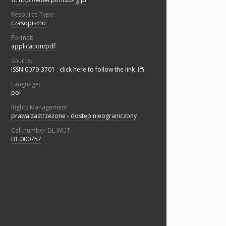
Resource Type:
czasopismo
Format:
application/pdf
Source:
ISSN 0079-3701
;
click here to follow the link
Language:
pol
Rights Management:
prawa zastrzeżone - dostęp nieograniczony
Call number DL WUT:
DL.000757