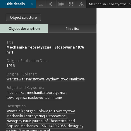
Hide details
Mechanika Teoretyczna i S
Object structure
Object description
Files list
Title:
Mechanika Teoretyczna i Stosowana 1976
nr 1
Original Publication Date:
1976
Original Publisher:
Warszawa : Państwowe Wydawnictwo Naukowe
Subject and Keywords:
mechanika
;
mechanika teoretyczna
;
towarzystwa naukowo-techniczne
Description:
kwartalnik
;
organ Polskiego Towarzystwa
Mechaniki Teoretycznej i Stosowanej
;
Następny tytuł: Journal of Theoretical and
Applied Mechanics, ISSN: 1429-2955, dostępny
w: http://www.ptmts.org.pl