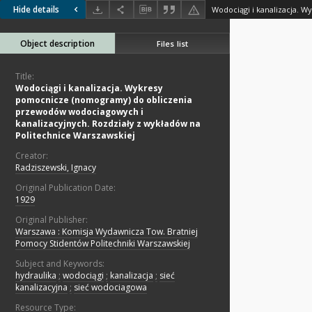
Hide details
Object description
Files list
Title:
Wodociągi i kanalizacja. Wykresy
pomocnicze (nomogramy) do obliczenia
przewodów wodociagowych i
kanalizacyjnych. Rozdziały z wykładów na
Politechnice Warszawskiej
Creator:
Radziszewski, Ignacy
Original Publication Date:
1929
Original Publisher:
Warszawa : Komisja Wydawnicza Tow. Bratniej
Pomocy Stidentów Politechniki Warszawskiej
Subject and Keywords:
hydraulika
;
wodociągi
;
kanalizacja
;
sieć
kanalizacyjna
;
sieć wodociagowa
Resource Type: