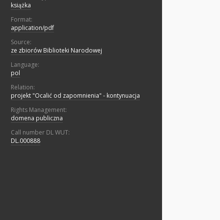
książka
Format:
application/pdf
Source:
ze zbiorów Biblioteki Narodowej
Language:
pol
Relation:
projekt "Ocalić od zapomnienia" - kontynuacja
Rights Management:
domena publiczna
Call number DL WUT:
DL.000888