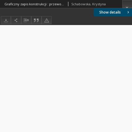
Graficzny zapis konstrukcji : przewodnik do zajęć projektowych
Schabowska, Krystyna
Show details