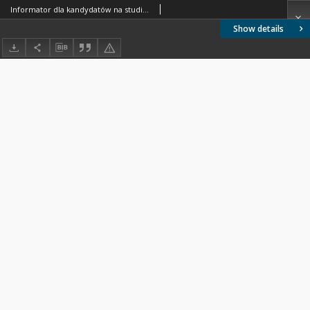
Informator dla kandydatów na studia stacjonarne w Politechnice Warszawskiej. Rok akademicki 2010/2011
Show details