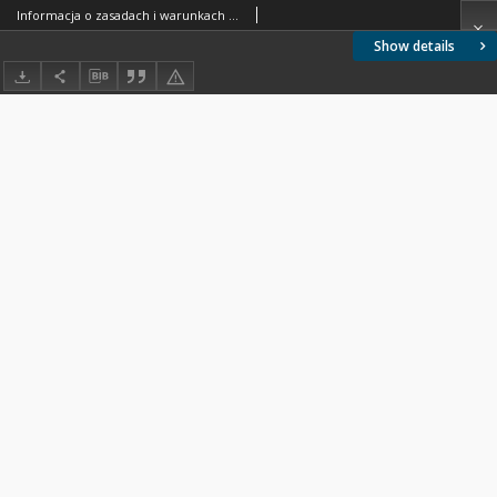
Informacja o zasadach i warunkach przyjęć na I rok studiów zaocznych i wieczorowych w roku ak. 1999/2000
Show details