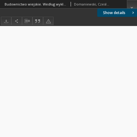
Budownictwo wiejskie. Według wykładów pr. Czesława Domaniewskiego na Kursach Przemysłowo-Rolniczych w Warszawie
Domaniewski, Czesław
Show details