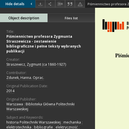
Hide details
Object description
Files list
Title:
Piśmiennictwo profesora Zygmunta
Straszewicza - zestawienie
bibliograficzne i pełne teksty wybranych
publikacji
Creator:
Straszewicz, Zygmunt (ca 1860-1927)
Contributor:
Zdunek, Hanna. Oprac.
Original Publication Date:
2014
Original Publisher:
Warszawa : Biblioteka Główna Politechniki
Warszawskiej
Subject and Keywords:
historia Politechniki Warszawskiej
;
mechanika
;
elektrotechnika
;
bibliografie
;
elektryczność
;