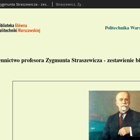
Piśmiennictwo profesora Zygmunta Straszewicza - zestawienie bibliograficzne i pełne teksty wybranych publikacji
Straszewicz, Zygmunt (ca 1860-1927)