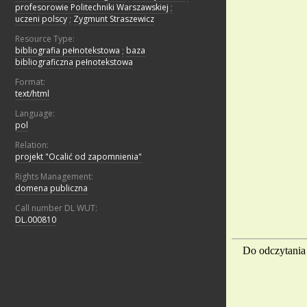
profesorowie Politechniki Warszawskiej
;
uczeni polscy
;
Zygmunt Straszewicz
Resource Type:
bibliografia pełnotekstowa
;
baza
bibliograficzna pełnotekstowa
Format:
text/html
Language:
pol
Relation:
projekt "Ocalić od zapomnienia"
Rights Management:
domena publiczna
Call number DL WUT:
DL.000810