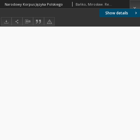
Narodowy Korpus Języka Polskiego
Bańko, Mirosław. Red.; Górski, Rafał L. Red.; Przepiórkowski, Adam. Red.; Lewandowska-Tomaszczyk , Barbara. Red.
Show details