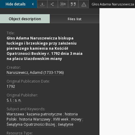
Hide details
Object description
Files list
Title:
Głos Adama Naruszewicza biskupa
łuckiego i brzeskiego przy założeniu
pierwszego kamienia na Kościół
Opatrznosci Boskiey r. 1792 dnia 3 maia
na placu Uiazdowskim miany
Creator:
Naruszewicz, Adamd (1733-1796)
Original Publication Date:
1792
Original Publisher:
S. l. : s. n.
Subject and Keywords:
Warszawa
;
kazania patriotyczne
;
historia
Polski
;
historia Warszawy
;
XVIII wiek
;
mowy
;
Świątynia Opatrzności Bożej
;
świątynie
Resource Type: