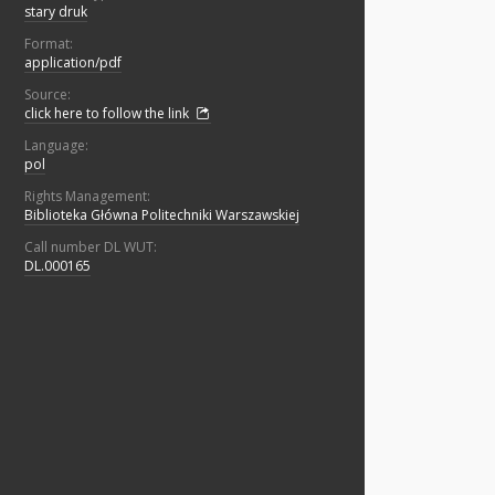
stary druk
Format:
application/pdf
Source:
click here to follow the link
Language:
pol
Rights Management:
Biblioteka Główna Politechniki Warszawskiej
Call number DL WUT:
DL.000165