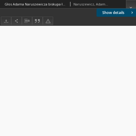
Głos Adama Naruszewicza biskupa łuckiego i brzeskiego przy założeniu pierwszego kamienia na Kościół Opatrznosci Boskiey r. 1792 dnia 3 maia na placu Uiazdowskim miany
Naruszewicz, Adamd (1733-1796)
Show details