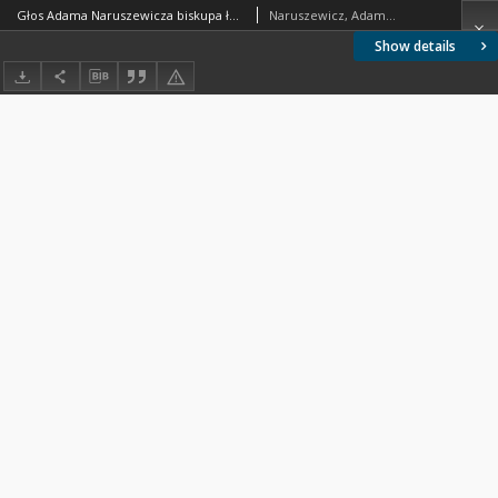
Głos Adama Naruszewicza biskupa łuckiego i brzeskiego przy założeniu pierwszego kamienia na Kościół Opatrznosci Boskiey r. 1792 dnia 3 maia na placu Uiazdowskim miany
Naruszewicz, Adamd (1733-1796)
Show details