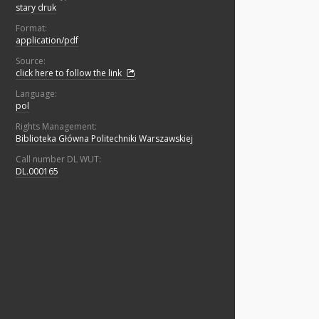
stary druk
Format:
application/pdf
Source:
click here to follow the link
Language:
pol
Rights Management:
Biblioteka Główna Politechniki Warszawskiej
Call number DL WUT:
DL.000165