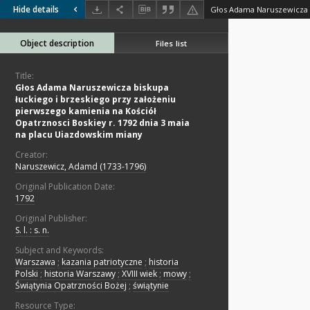
Hide details
Object description
Files list
Title:
Głos Adama Naruszewicza biskupa
łuckiego i brzeskiego przy założeniu
pierwszego kamienia na Kościół
Opatrznosci Boskiey r. 1792 dnia 3 maia
na placu Uiazdowskim miany
Creator:
Naruszewicz, Adamd (1733-1796)
Original Publication Date:
1792
Original Publisher:
S. l. : s. n.
Subject and Keywords:
Warszawa
;
kazania patriotyczne
;
historia
Polski
;
historia Warszawy
;
XVIII wiek
;
mowy
;
Świątynia Opatrzności Bożej
;
świątynie
Resource Type: