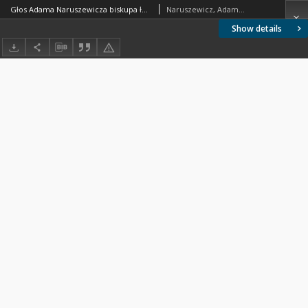
Głos Adama Naruszewicza biskupa łuckiego i brzeskiego przy założeniu pierwszego kamienia na Kościół Opatrznosci Boskiey r. 1792 dnia 3 maia na placu Uiazdowskim miany
Naruszewicz, Adamd (1733-1796)
Show details