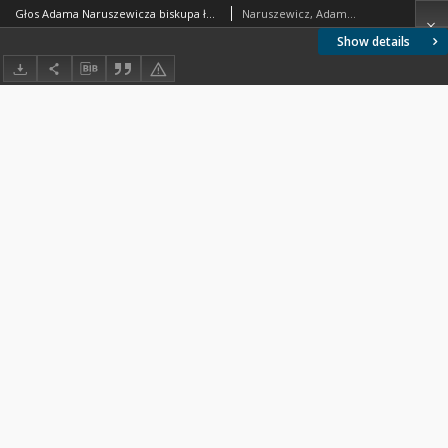
Głos Adama Naruszewicza biskupa łuckiego i brzeskiego przy założeniu pierwszego kamienia na Kościół Opatrznosci Boskiey r. 1792 dnia 3 maia na placu Uiazdowskim miany
Naruszewicz, Adamd (1733-1796)
Show details