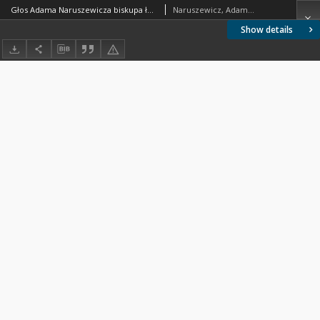
Głos Adama Naruszewicza biskupa łuckiego i brzeskiego przy założeniu pierwszego kamienia na Kościół Opatrznosci Boskiey r. 1792 dnia 3 maia na placu Uiazdowskim miany
Naruszewicz, Adamd (1733-1796)
Show details