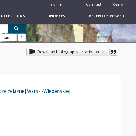
Contrast
Share
EN
PL
COLLECTIONS
INDEXES
RECENTLY VIEWED
d search
?
Download bibliography description
ze żelaznej Warsz.-Wiedeńskiej