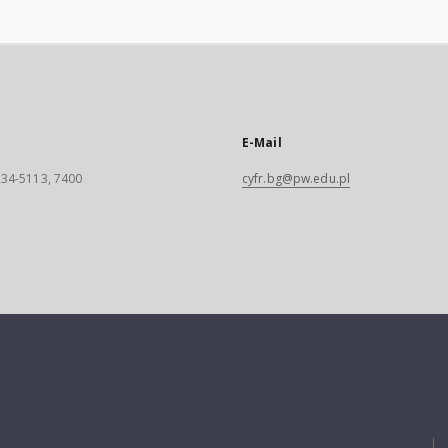
E-Mail
 234-5113, 7400
cyfr.bg@pw.edu.pl