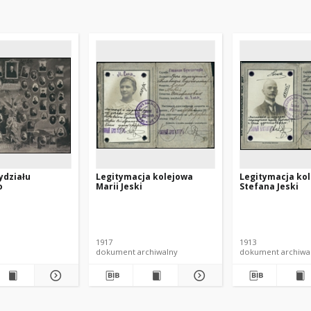
ydziału
Legitymacja kolejowa
Legitymacja ko
o
Marii Jeski
Stefana Jeski
o
1917
1913
dokument archiwalny
dokument archiwa