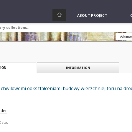
ABOUT PROJECT
Advance
INFORMATION
ION
chwilowemi odkształceniami budowy wierzchniej toru na drod
nder
Date: