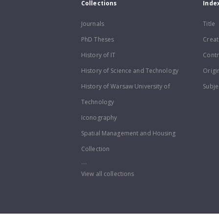
Collections
Inde
Journals
Title
PhD Theses
Creat
History of IT
Contr
History of Science and Technology
Origi
History of Warsaw University of
Subje
Technology
Iconography
Spatial Management and Housing
Collection
...
View all collections