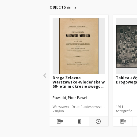
OBJECTS
similar
Droga Żelazna
Tableau W
Warszawsko-Wiedeńska w
Drogoweg
50-letnim okresie swego
istnienia od 1845-1895 : jej
początek, rozwój,
Pawlicki, Piotr Paweł
administracya, reformy
wewnętrzne, personel,
Warszawa : Druk Rubieszewskiego i Wrotnowskieg
1911
opieka nad służbą, oraz
książka
fotografia
zbiór wydanych instrukcyj