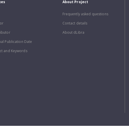
xes
About Project
Frequently asked questions
or
Contact details
ibutor
About dLibra
nal Publication Date
ct and Keywords