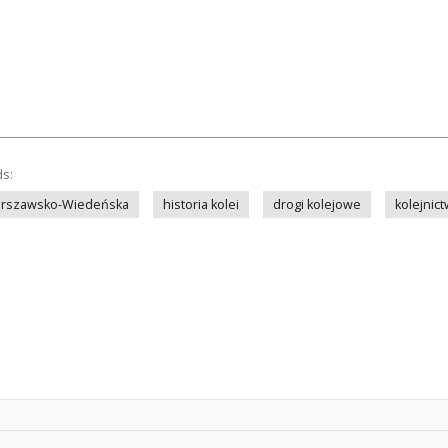
ds:
arszawsko-Wiedeńska
historia kolei
drogi kolejowe
kolejnic