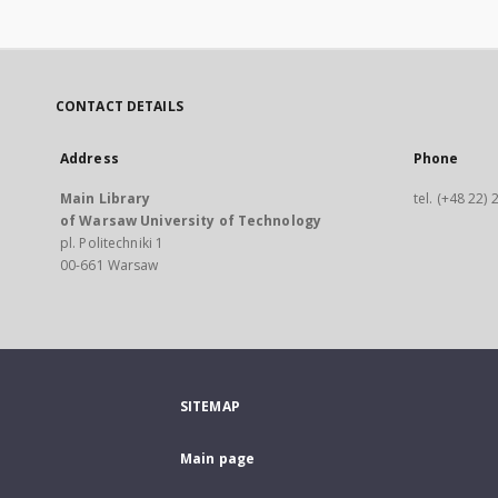
CONTACT DETAILS
Address
Phone
Main Library
tel. (+48 22)
of Warsaw University of Technology
pl. Politechniki 1
00-661 Warsaw
SITEMAP
Main page