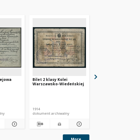
lejowa
Bilet 2 klasy Kolei
Przegląd Techniczny 
Warszawsko-Wiedeńskiej
tygodnik poświęcony
sprawom techniki i
przemysłu 1898 nr 31
1914
1898
lny
dokument archiwalny
czasopismo
More