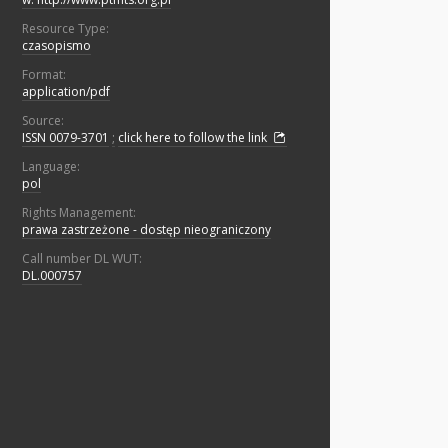
Resource Type:
czasopismo
Format:
application/pdf
Source:
ISSN 0079-3701
;
click here to follow the link
Language:
pol
Rights Management:
prawa zastrzeżone - dostęp nieograniczony
Call number DL WUT:
DL.000757