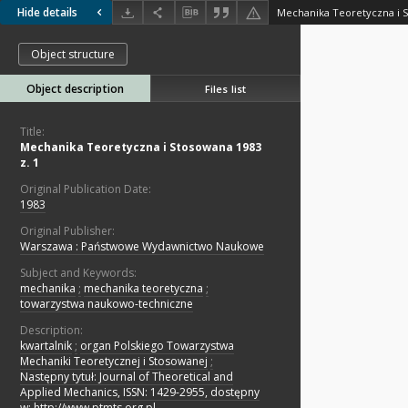
Hide details
Mechanika Teoretyczna i S
Object structure
Object description
Files list
Title:
Mechanika Teoretyczna i Stosowana 1983
z. 1
Original Publication Date:
1983
Original Publisher:
Warszawa : Państwowe Wydawnictwo Naukowe
Subject and Keywords:
mechanika
;
mechanika teoretyczna
;
towarzystwa naukowo-techniczne
Description:
kwartalnik
;
organ Polskiego Towarzystwa
Mechaniki Teoretycznej i Stosowanej
;
Następny tytuł: Journal of Theoretical and
Applied Mechanics, ISSN: 1429-2955, dostępny
w: http://www.ptmts.org.pl