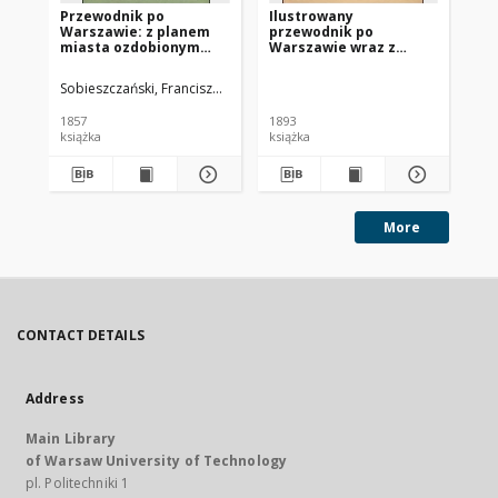
Przewodnik po
Ilustrowany
Pr
Warszawie: z planem
przewodnik po
Wa
miasta ozdobionym
Warszawie wraz z
ok
10cią rycinami na stali
treściwym opisem
okolic miasta: (132
Sobieszczański, Franciszek Maksymilian (1814-1878)
Fry
ilustracyj w tekście
oraz plan Warszawy i
1857
1893
187
Pragi)
książka
książka
pr
More
CONTACT DETAILS
Address
Main Library
of Warsaw University of Technology
pl. Politechniki 1