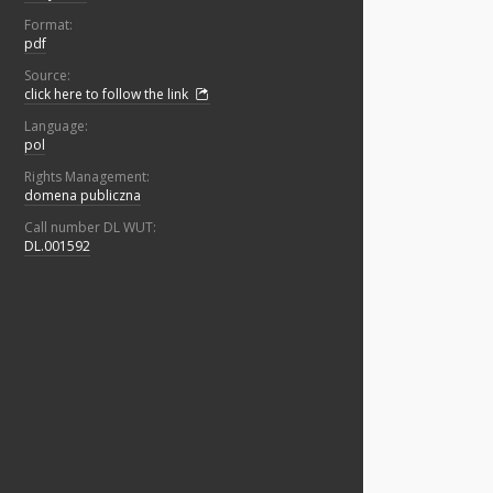
Format:
pdf
Source:
click here to follow the link
Language:
pol
Rights Management:
domena publiczna
Call number DL WUT:
DL.001592