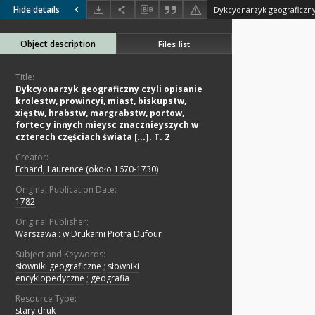
Hide details
Object description
Files list
Title:
Dykcyonarzyk geograficzny czyli opisanie
krolestw, prowincyi, miast, biskupstw,
xięstw, hrabstw, margrabstw, portow,
fortec y innych mieysc znacznieyszych w
czterech częściach świata [...]. T. 2
Creator:
Echard, Laurence (około 1670-1730)
Original Publication Date:
1782
Original Publisher:
Warszawa : w Drukarni Piotra Dufour
Subject and Keywords:
słowniki geograficzne
;
słowniki
encyklopedyczne
;
geografia
Resource Type:
stary druk