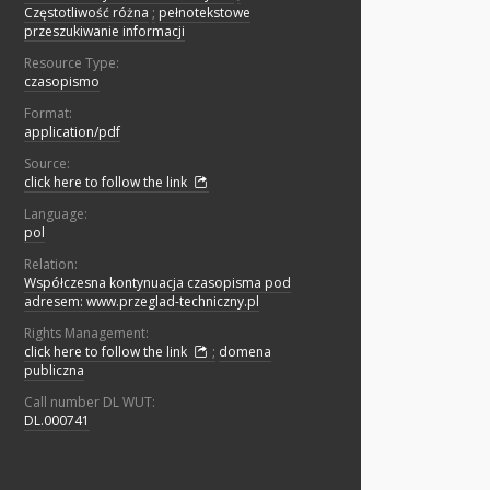
Częstotliwość różna
;
pełnotekstowe
przeszukiwanie informacji
Resource Type:
czasopismo
Format:
application/pdf
Source:
click here to follow the link
Language:
pol
Relation:
Współczesna kontynuacja czasopisma pod
adresem: www.przeglad-techniczny.pl
Rights Management:
click here to follow the link
;
domena
publiczna
Call number DL WUT:
DL.000741