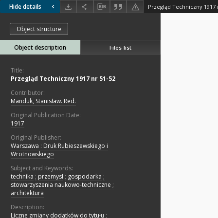
Hide details
Przegląd Techniczny 1917 
Object structure
Object description
Files list
Title:
Przegląd Techniczny 1917 nr 51-52
Contributor:
Manduk, Stanisław. Red.
Original Publication Date:
1917
Original Publisher:
Warszawa : Druk Rubieszewskiego i
Wrotnowskiego
Subject and Keywords:
technika
;
przemysł
;
gospodarka
;
stowarzyszenia naukowo-techniczne
;
architektura
Description:
Liczne zmiany dodatków do tytułu
;