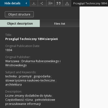
Hide details
Przegląd Techniczny 1894 
Object structure
Object description
Files list
Title:
Przegląd Techniczny 1894 sierpień
Original Publication Date:
1894
Original Publisher:
Warszawa : Drukarnia Rubieszewskiego i
Wrotnowskiego
Subject and Keywords:
technika
;
przemysł
;
gospodarka
;
stowarzyszenia naukowo-techniczne
;
architektura
Description:
Liczne zmiany dodatków do tytułu
;
Częstotliwość różna
;
pełnotekstowe
przeszukiwanie informacji