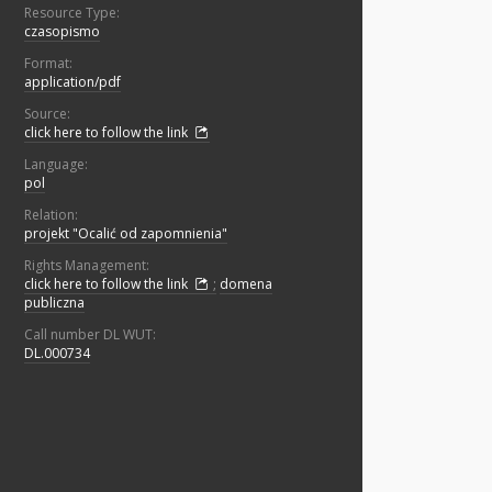
Resource Type:
czasopismo
Format:
application/pdf
Source:
click here to follow the link
Language:
pol
Relation:
projekt "Ocalić od zapomnienia"
Rights Management:
click here to follow the link
;
domena
publiczna
Call number DL WUT:
DL.000734