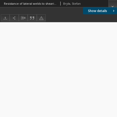
Resistance of lateral welds to shearing stresses Résistance des soudures latérales au cisaillement Schubfestigkeit von Geschweissten Flankennähten
Bryła, Stefan
Show details