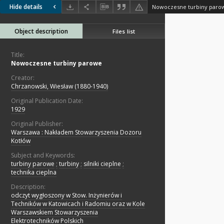
Hide details
Nowoczesne turbiny paro
Object description
Files list
Title:
Nowoczesne turbiny parowe
Creator:
Chrzanowski, Wiesław (1880-1940)
Original Publication Date:
1929
Original Publisher:
Warszawa : Nakładem Stowarzyszenia Dozoru
Kotłów
Subject and Keywords:
turbiny parowe
;
turbiny
;
silniki cieplne
;
technika cieplna
Description:
odczyt wygłoszony w Stow. Inżynierów i
Techników w Katowicach i Radomiu oraz w Kole
Warszawskiem Stowarzyszenia
Elektrotechników Polskich