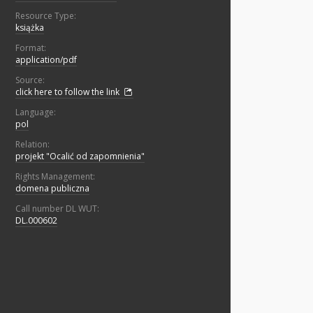
Resource Type:
książka
Format:
application/pdf
Source:
click here to follow the link
Language:
pol
Relation:
projekt "Ocalić od zapomnienia"
Rights Management:
domena publiczna
Call number DL WUT:
DL.000602