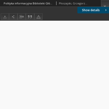
Polityka informacyjna Biblioteki Głównej Politechniki Warszawskiej
Płoszajski, Grzegorz; Wietecha, Agata; Kiwała, Grażyna
Show details