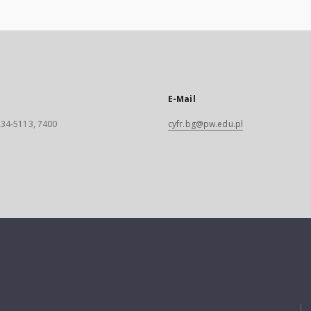
E-Mail
 234-5113, 7400
cyfr.bg@pw.edu.pl