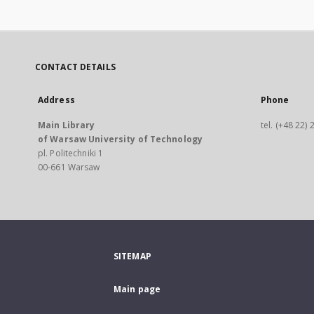
CONTACT DETAILS
Address
Phone
Main Library
tel. (+48 22)
of Warsaw University of Technology
pl. Politechniki 1
00-661 Warsaw
SITEMAP
Main page