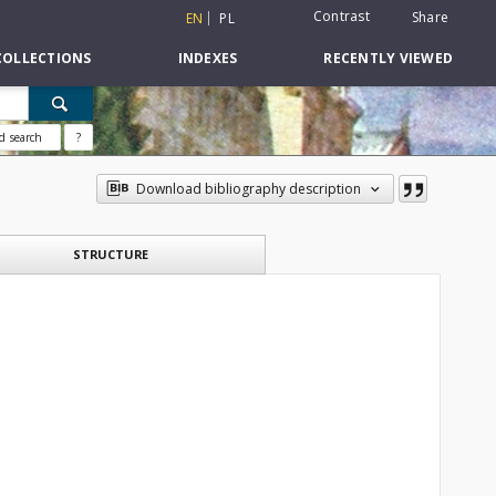
Contrast
Share
EN
PL
COLLECTIONS
INDEXES
RECENTLY VIEWED
d search
?
Download bibliography description
STRUCTURE