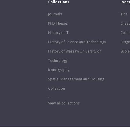
Collections
Inde
Journals
Title
PhD Theses
Creat
History of IT
Contr
History of Science and Technology
Origi
History of Warsaw University of
Subje
Technology
Iconography
Spatial Management and Housing
Collection
...
View all collections