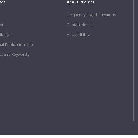
xes
About Project
Frequently asked questions
or
Contact details
ibutor
About dLibra
nal Publication Date
ct and Keywords