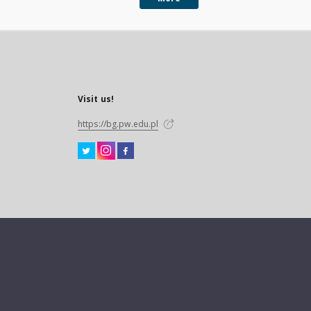
Visit us!
https://bg.pw.edu.pl