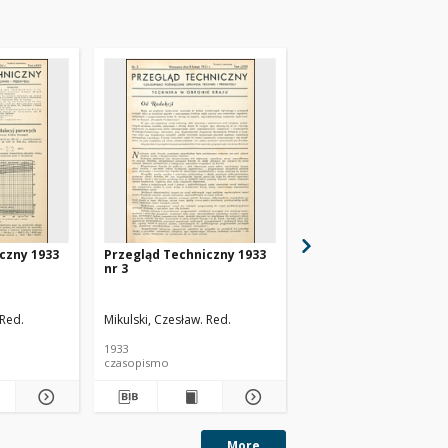
czny 1933
Przegląd Techniczny 1933
Przegląd Techniczny 
nr 3
nr 4
 Red.
Mikulski, Czesław. Red.
Mikulski, Czesław. Red.
1933
1933
czasopismo
czasopismo
More