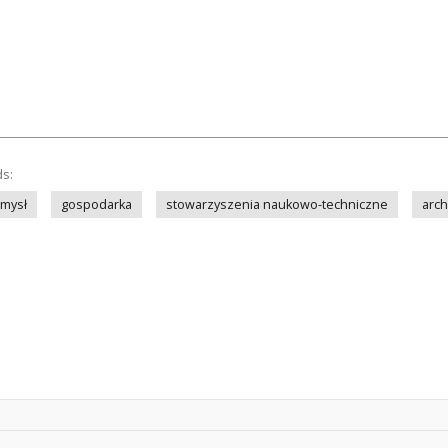
ds:
mysł
gospodarka
stowarzyszenia naukowo-techniczne
arch