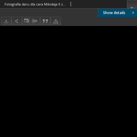
Fotografia daru dla cara Mikołaja II za wyrażenie zgody na budowę Instytutu Politechnicznego
Show details