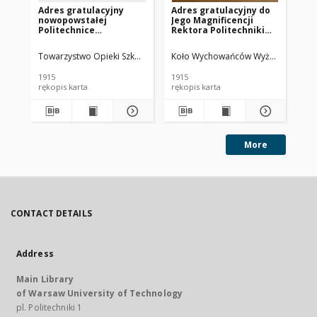
Adres gratulacyjny
Adres gratulacyjny do
Me
nowopowstałej
Jego Magnificencji
Al
Politechnice
Rektora Politechniki
Im
Warszawskiej od
Warszawskiej od Koła
ge
Towarzystwa Opieki
Wychowańców Szkoły
Kr
Towarzystwo Opieki Szkolnej Ziemi Piotrkowskiej
Koło Wychowańców Wyższych Kursó
Szkolnej Ziemi
Handlowej im. Leopolda
Ko
Piotrkowskiej,
Kronenberga,
191
1915
1915
189
Częstochowa listopad
Warszawa listopad
zg
rękopis karta
rękopis karta
ręk
1915
1915 r.
In
Po
More
CONTACT DETAILS
Address
Main Library
of Warsaw University of Technology
pl. Politechniki 1