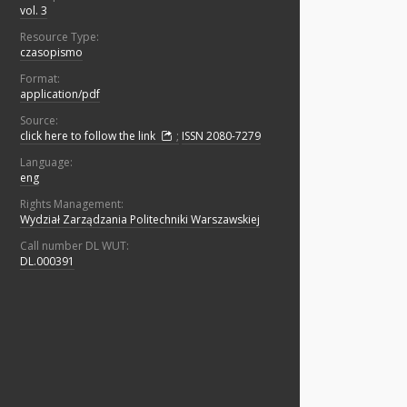
vol. 3
Resource Type:
czasopismo
Format:
application/pdf
Source:
click here to follow the link
;
ISSN 2080-7279
Language:
eng
Rights Management:
Wydział Zarządzania Politechniki Warszawskiej
Call number DL WUT:
DL.000391