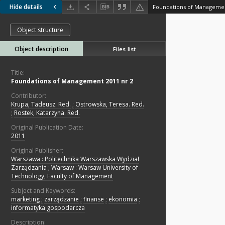
Hide details
Foundations of Managemen
Object structure
Object description
Files list
Title:
Foundations of Management 2011 nr 2
Contributor:
Krupa, Tadeusz. Red.
;
Ostrowska, Teresa. Red.
;
Rostek, Katarzyna. Red.
Original Publication Date:
2011
Original Publisher:
Warszawa : Politechnika Warszawska Wydział
Zarządzania
;
Warsaw : Warsaw University of
Technology, Faculty of Management
Subject and Keywords:
marketing
;
zarządzanie
;
finanse
;
ekonomia
;
informatyka gospodarcza
Description: