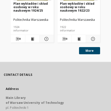
Plan wykładów i skład
Plan wykładów i skład
Pr
osobowy w roku
osobowy w roku
ak
naukowym 1924/25
naukowym 1922/23
Politechnika Warszawska
Politechnika Warszawska
Pol
1924
1922
192
informator
informator
inf
More
CONTACT DETAILS
Address
Main Library
of Warsaw University of Technology
pl. Politechniki 1