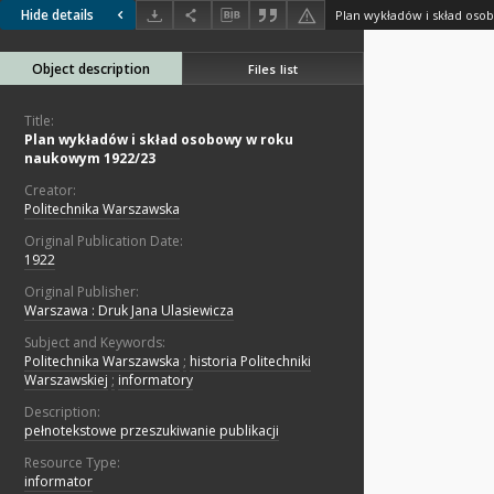
Hide details
Object description
Files list
Title:
Plan wykładów i skład osobowy w roku
naukowym 1922/23
Creator:
Politechnika Warszawska
Original Publication Date:
1922
Original Publisher:
Warszawa : Druk Jana Ulasiewicza
Subject and Keywords:
Politechnika Warszawska
;
historia Politechniki
Warszawskiej
;
informatory
Description:
pełnotekstowe przeszukiwanie publikacji
Resource Type:
informator