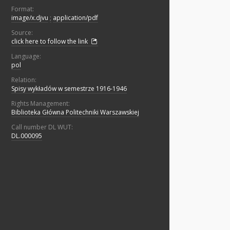
Format:
image/x.djvu
;
application/pdf
Source:
click here to follow the link
Language:
pol
Relation:
Spisy wykładów w semestrze 1916-1946
Rights Management:
Biblioteka Główna Politechniki Warszawskiej
Call number DL WUT:
DL.000095