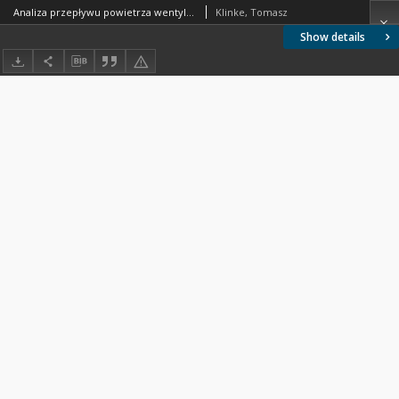
Analiza przepływu powietrza wentylacyjnego w tunelach metra
Klinke, Tomasz
Show details