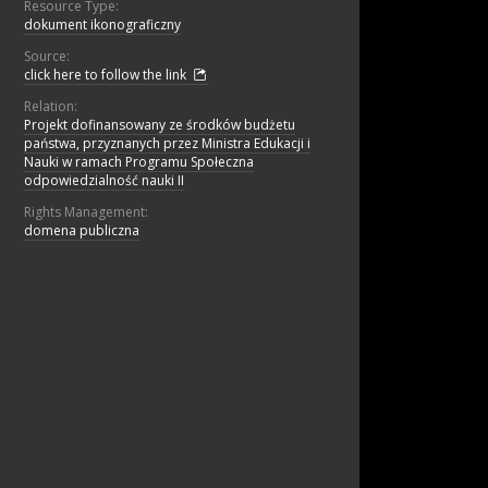
Resource Type:
dokument ikonograficzny
Source:
click here to follow the link
Relation:
Projekt dofinansowany ze środków budżetu
państwa, przyznanych przez Ministra Edukacji i
Nauki w ramach Programu Społeczna
odpowiedzialność nauki II
Rights Management:
domena publiczna