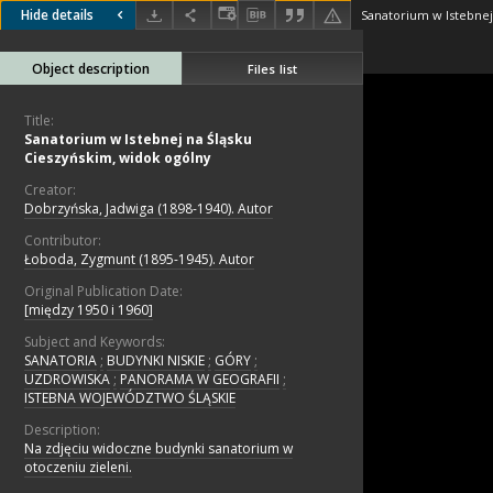
Hide details
Object description
Files list
Title:
Sanatorium w Istebnej na Śląsku
Cieszyńskim, widok ogólny
Creator:
Dobrzyńska, Jadwiga (1898-1940). Autor
Contributor:
Łoboda, Zygmunt (1895-1945). Autor
Original Publication Date:
[między 1950 i 1960]
Subject and Keywords:
SANATORIA
;
BUDYNKI NISKIE
;
GÓRY
;
UZDROWISKA
;
PANORAMA W GEOGRAFII
;
ISTEBNA WOJEWÓDZTWO ŚLĄSKIE
Description:
Na zdjęciu widoczne budynki sanatorium w
otoczeniu zieleni.